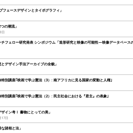
イプフェースデザインとタイポグラフィ」
2つの潮流」
18日
ーチフェロー研究発表 シンポジウム「造形研究と映像の可能性—映像データベース
想とデザイン手法アーカイブの全貌」
特別講座｢映画で学ぶ憲法（3）: 南アフリカに見る国家の変動と人権｣
特別講座｢映画で学ぶ憲法（2）: 民主社会における『君主』の表象｣
ザイン考Ⅰ 書物にとっての美」
月17日
様な諸相と法」