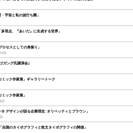
景・宇宙と私の波打ち際」
「多視点、『あいだ』に生成する世界」
プロセスとしての身振り」
16日
ゴガング氏講演会｣
コミック作家展」ギャラリートーク
コミック作家展」
16日
Ⅲ デザインが語る企業理念: オリベッティとブラウン」
8日
 「自国のタイポグラフィと欧文タイポグラフィの関係」