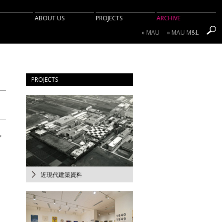
ツへ移動
ABOUT US
PROJECTS
ARCHIVE
造形研究センターについて
近現代建築資料（2013–）
研究成果
» MAU
» MAU M&L
研究施設紹介
生活デザイン（2013–）
造形研究センターのあゆみ
文字印刷文化（2014–）
インタビュー
立体的・空間的造形資料（2013–）
フィールドワーク
PROJECTS
2008-2012
新着情報
ア
近現代建築資料