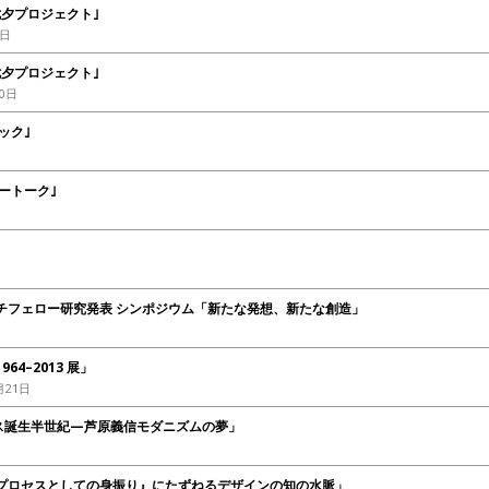
七夕プロジェクト｣
7日
夕プロジェクト｣
30日
ック｣
ートーク｣
チフェロー研究発表 シンポジウム「新たな発想、新たな創造」
64–2013 展」
月21日
ス誕生半世紀—芦原義信モダニズムの夢」
界プロセスとしての身振り』にたずねるデザインの知の水脈」