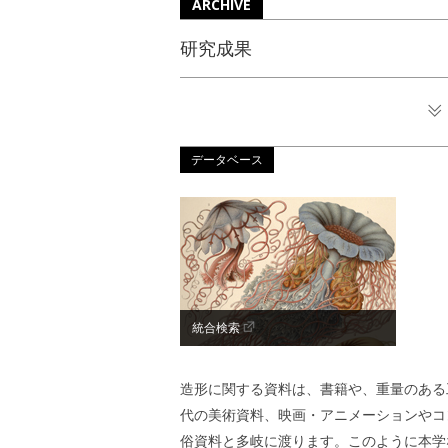
ARCHIVE
研究成果
データベース
統合検索
造形に関する資料は、書籍や、重量のある
代の美術資料、映画・アニメーションやコ
俗資料と多岐に渡ります。このように本学