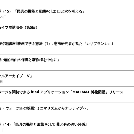
15） 「民具の機能と形態Vol.2: 口と穴を考える」
29日
カイブ展講演会（第5回）
特別講座｢映画で学ぶ憲法（1）: 憲法研究者が見た『カサブランカ』｣
: 知的自由の保障と著作権を中心に」
タルアーカイブ Ⅴ」
6日
ジを閲覧できる iPad アプリケーション「MAU M&L 博物図譜」リリース
ィ・ウォーホルの映画: ミニマリズムからナラティブへ」
4） ｢民具の機能と形態 Vol.1: 蓋と身の深い関係｣
10日