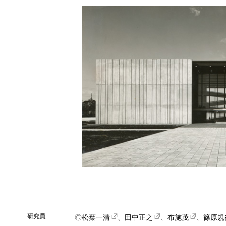
研究員
◎
松葉一清
、
田中正之
、
布施茂
、
篠原規